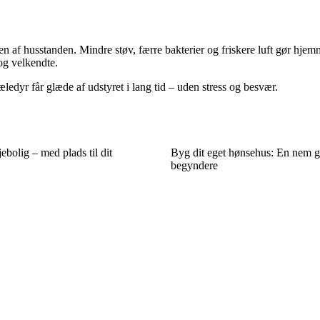
n af husstanden. Mindre støv, færre bakterier og friskere luft gør hjem
og velkendte.
ledyr får glæde af udstyret i lang tid – uden stress og besvær.
jebolig – med plads til dit
Byg dit eget hønsehus: En nem g
begyndere