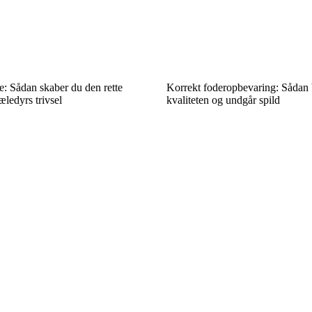
le: Sådan skaber du den rette
Korrekt foderopbevaring: Sådan 
æledyrs trivsel
kvaliteten og undgår spild