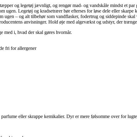
 tæpper og legetøj jævnligt, og rengør mad- og vandskåle mindst et pa
 ugen. Legetøj og kradsetræer bør efterses for løse dele eller skarpe k
m ugen – og alt tilbehør som vandflasker, fodertrug og siddepinde skal
r producentens anvisninger. Hold øje med algevækst og udstyr, der trænger
ge med i, hvad der skal gøres hvornår.
 fri for allergener
n parfume eller skrappe kemikalier. Dyr er mere følsomme over for lugt