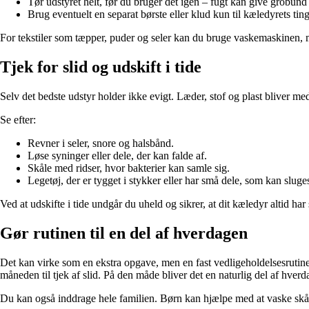
Tør udstyret helt, før du bruger det igen – fugt kan give grobund
Brug eventuelt en separat børste eller klud kun til kæledyrets ting
For tekstiler som tæpper, puder og seler kan du bruge vaskemaskinen, m
Tjek for slid og udskift i tide
Selv det bedste udstyr holder ikke evigt. Læder, stof og plast bliver m
Se efter:
Revner i seler, snore og halsbånd.
Løse syninger eller dele, der kan falde af.
Skåle med ridser, hvor bakterier kan samle sig.
Legetøj, der er tygget i stykker eller har små dele, som kan sluge
Ved at udskifte i tide undgår du uheld og sikrer, at dit kæledyr altid har 
Gør rutinen til en del af hverdagen
Det kan virke som en ekstra opgave, men en fast vedligeholdelsesrutine 
måneden til tjek af slid. På den måde bliver det en naturlig del af hverd
Du kan også inddrage hele familien. Børn kan hjælpe med at vaske skåle