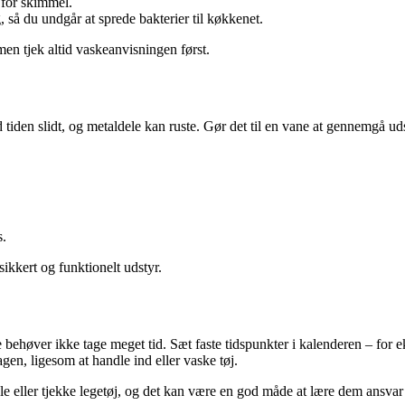
 for skimmel.
, så du undgår at sprede bakterier til køkkenet.
en tjek altid vaskeanvisningen først.
ed tiden slidt, og metaldele kan ruste. Gør det til en vane at gennemgå 
s.
sikkert og funktionelt udstyr.
behøver ikke tage meget tid. Sæt faste tidspunkter i kalenderen – for e
agen, ligesom at handle ind eller vaske tøj.
 eller tjekke legetøj, og det kan være en god måde at lære dem ansvar f