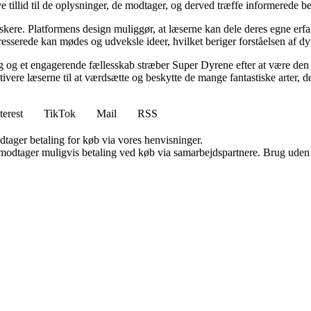
ve tillid til de oplysninger, de modtager, og derved træffe informerede be
skere. Platformens design muliggør, at læserne kan dele deres egne erfar
sserede kan mødes og udveksle ideer, hvilket beriger forståelsen af dyr
og et engagerende fællesskab stræber Super Dyrene efter at være den f
motivere læserne til at værdsætte og beskytte de mange fantastiske arter, 
terest
TikTok
Mail
RSS
dtager betaling for køb via vores henvisninger.
tager muligvis betaling ved køb via samarbejdspartnere. Brug uden till