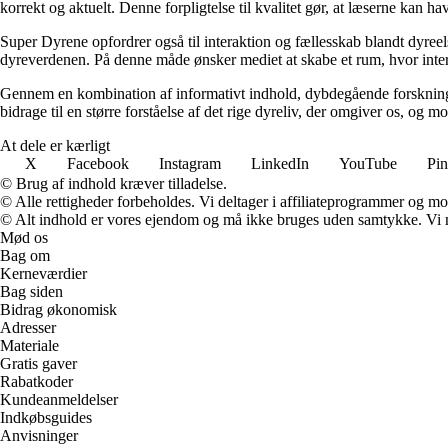
korrekt og aktuelt. Denne forpligtelse til kvalitet gør, at læserne kan ha
Super Dyrene opfordrer også til interaktion og fællesskab blandt dyreel
dyreverdenen. På denne måde ønsker mediet at skabe et rum, hvor intere
Gennem en kombination af informativt indhold, dybdegående forskning 
bidrage til en større forståelse af det rige dyreliv, der omgiver os, og 
At dele er kærligt
X
Facebook
Instagram
LinkedIn
YouTube
Pin
© Brug af indhold kræver tilladelse.
© Alle rettigheder forbeholdes. Vi deltager i affiliateprogrammer og mo
© Alt indhold er vores ejendom og må ikke bruges uden samtykke. Vi mod
Mød os
Bag om
Kerneværdier
Bag siden
Bidrag økonomisk
Adresser
Materiale
Gratis gaver
Rabatkoder
Kundeanmeldelser
Indkøbsguides
Anvisninger