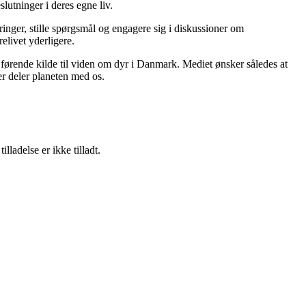
slutninger i deres egne liv.
inger, stille spørgsmål og engagere sig i diskussioner om
elivet yderligere.
ørende kilde til viden om dyr i Danmark. Mediet ønsker således at
der deler planeten med os.
adelse er ikke tilladt.