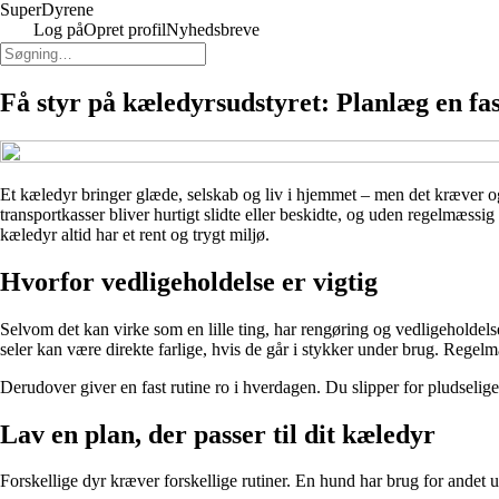
Super
Dyrene
Log på
Opret profil
Nyhedsbreve
Få styr på kæledyrsudstyret: Planlæg en fas
Et kæledyr bringer glæde, selskab og liv i hjemmet – men det kræver også
transportkasser bliver hurtigt slidte eller beskidte, og uden regelmæssig 
kæledyr altid har et rent og trygt miljø.
Hvorfor vedligeholdelse er vigtig
Selvom det kan virke som en lille ting, har rengøring og vedligeholdels
seler kan være direkte farlige, hvis de går i stykker under brug. Reg
Derudover giver en fast rutine ro i hverdagen. Du slipper for pludselige
Lav en plan, der passer til dit kæledyr
Forskellige dyr kræver forskellige rutiner. En hund har brug for andet u