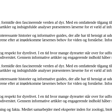
og formidle den fascinerende verden af dyr. Med en omfattende tilgang t
tikler og indsigtsfulde analyser præsenteres læserne for et væld af infor
interessante historier og informative guides, der alle har til hensigt at
Dyrene efter at imødekomme læsernes behov for viden og forståelse. Info
espekt for dyrelivet. I en tid hvor mange dyrearter står over for udfor
ersitet. Gennem informative artikler og engagerende indhold håber medie
og formidle den fascinerende verden af dyr. Med en omfattende tilgang t
tikler og indsigtsfulde analyser præsenteres læserne for et væld af infor
interessante historier og informative guides, der alle har til hensigt at
Dyrene efter at imødekomme læsernes behov for viden og forståelse. Info
espekt for dyrelivet. I en tid hvor mange dyrearter står over for udfor
ersitet. Gennem informative artikler og engagerende indhold håber medie
ng og fakta. Mediet samarbejder med eksperter inden for zoologi, biolo