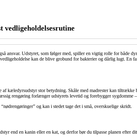
t vedligeholdelsesrutine
 ansvar. Udstyret, som følger med, spiller en vigtig rolle for både dyre
vedligeholdelse kan de blive grobund for bakterier og dårlig lugt. En fast 
e af kæledyrsudstyr stor betydning. Skåle med madrester kan tiltrække b
elmæssig rengøring forlænger udstyrets levetid og forebygger sygdomme 
 “nødrengøringer” og kan i stedet tage det i små, overskuelige skridt.
dstyr end en kanin eller en kat, og derfor bør du tilpasse planen efter d