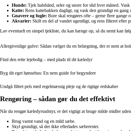
Hunde:
Tjek halsbånd, seler og snore for slid hver måned. Vask
Katte:
Rens kattebakken dagligt, og vask den grundigt en gang om
Gnavere og fugle:
Bure skal rengøres ofte – gerne flere gange o
Akvarier:
Skift en del af vandet ugentligt, og rens filteret efte
Lav eventuelt en simpel tjekliste, du kan hænge op, så du nemt kan føl
Allergivenlige gulve: Sådan vælger du en belægning, der er nem at holde
Find den rette lejebolig – med plads til dit kæledyr
Byg dit eget hønsehus: En nem guide for begyndere
Undgå filtret pels med regelmæssig pleje og de rigtige redskaber
Rengøring – sådan gør du det effektivt
Når du rengør kæledyrsudstyr, er det vigtigt at bruge milde midler ude
Brug varmt vand og en mild sæbe.
Skyl grundigt, så der ikke efterlades sæberester.