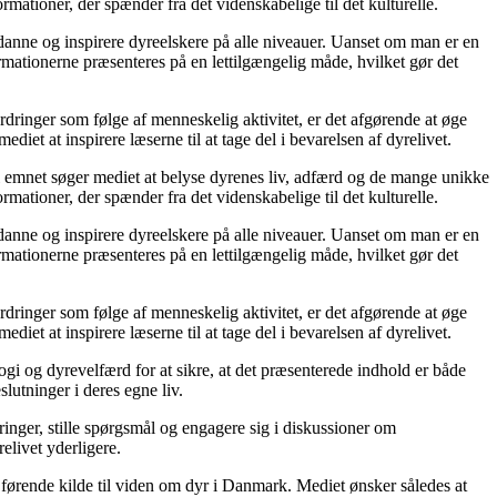
mationer, der spænder fra det videnskabelige til det kulturelle.
 uddanne og inspirere dyreelskere på alle niveauer. Uanset om man er en
rmationerne præsenteres på en lettilgængelig måde, hvilket gør det
dringer som følge af menneskelig aktivitet, er det afgørende at øge
t at inspirere læserne til at tage del i bevarelsen af dyrelivet.
il emnet søger mediet at belyse dyrenes liv, adfærd og de mange unikke
mationer, der spænder fra det videnskabelige til det kulturelle.
 uddanne og inspirere dyreelskere på alle niveauer. Uanset om man er en
rmationerne præsenteres på en lettilgængelig måde, hvilket gør det
dringer som følge af menneskelig aktivitet, er det afgørende at øge
t at inspirere læserne til at tage del i bevarelsen af dyrelivet.
gi og dyrevelfærd for at sikre, at det præsenterede indhold er både
slutninger i deres egne liv.
inger, stille spørgsmål og engagere sig i diskussioner om
elivet yderligere.
ørende kilde til viden om dyr i Danmark. Mediet ønsker således at