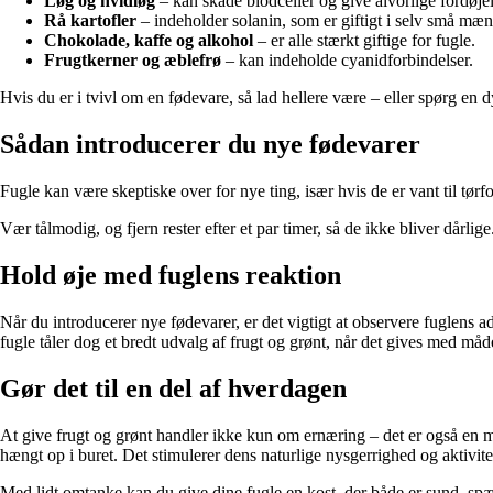
Løg og hvidløg
– kan skade blodceller og give alvorlige fordøje
Rå kartofler
– indeholder solanin, som er giftigt i selv små mæn
Chokolade, kaffe og alkohol
– er alle stærkt giftige for fugle.
Frugtkerner og æblefrø
– kan indeholde cyanidforbindelser.
Hvis du er i tvivl om en fødevare, så lad hellere være – eller spørg en 
Sådan introducerer du nye fødevarer
Fugle kan være skeptiske over for nye ting, især hvis de er vant til t
Vær tålmodig, og fjern rester efter et par timer, så de ikke bliver dårli
Hold øje med fuglens reaktion
Når du introducerer nye fødevarer, er det vigtigt at observere fuglens 
fugle tåler dog et bredt udvalg af frugt og grønt, når det gives med måd
Gør det til en del af hverdagen
At give frugt og grønt handler ikke kun om ernæring – det er også en må
hængt op i buret. Det stimulerer dens naturlige nysgerrighed og aktivite
Med lidt omtanke kan du give dine fugle en kost, der både er sund, spæn