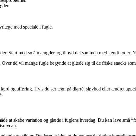
lsesproblemer.
gder.
dyrlæge med speciale i fugle.
ørfoder. Start med små mængder, og tilbyd det sammen med kendt foder. N
ge. Over tid vil mange fugle begynde at glæde sig til de friske snacks som
adfærd og afføring. Hvis du ser tegn på diarré, sløvhed eller ændret ap
e.
de at skabe variation og glæde i fuglens hverdag. Du kan lave små “fode
tsniveau.
dende og sikker. Det kræver blot, at du vælger de rigtige ingredienser 