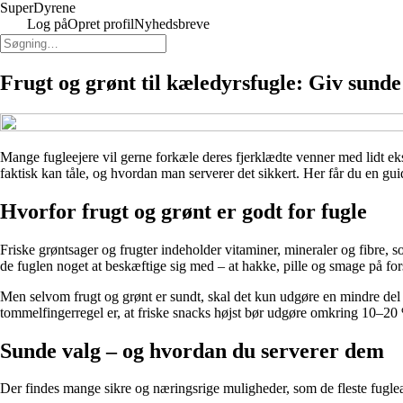
Super
Dyrene
Log på
Opret profil
Nyhedsbreve
Frugt og grønt til kæledyrsfugle: Giv sund
Mange fugleejere vil gerne forkæle deres fjerklædte venner med lidt eks
faktisk kan tåle, og hvordan man serverer det sikkert. Her får du en gu
Hvorfor frugt og grønt er godt for fugle
Friske grøntsager og frugter indeholder vitaminer, mineraler og fibre, s
de fuglen noget at beskæftige sig med – at hakke, pille og smage på fors
Men selvom frugt og grønt er sundt, skal det kun udgøre en mindre del 
tommelfingerregel er, at friske snacks højst bør udgøre omkring 10–20
Sunde valg – og hvordan du serverer dem
Der findes mange sikre og næringsrige muligheder, som de fleste fuglear