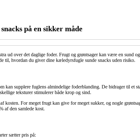
e snacks på en sikker måde
tra ud over det daglige foder. Frugt og grøntsager kan være en sund og 
ide til, hvordan du giver dine kæledyrsfugle sunde snacks uden risiko.
om kan supplere fuglens almindelige foderblanding. De bidrager til et st
kellige teksturer stimulerer både krop og sind.
af kosten. For meget frugt kan give for meget sukker, og nogle grøntsa
 % af den samlede kost.
ter sætter pris på: