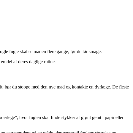
ogle fugle skal se maden flere gange, før de tør smage.
 en del af deres daglige rutine.
petit, bør du stoppe med den nye mad og kontakte en dyrlæge. De fleste
rlege”, hvor fuglen skal finde stykker af grønt gemt i papir eller
og serverer dem på en måde, der passer til fuglens størrelse og