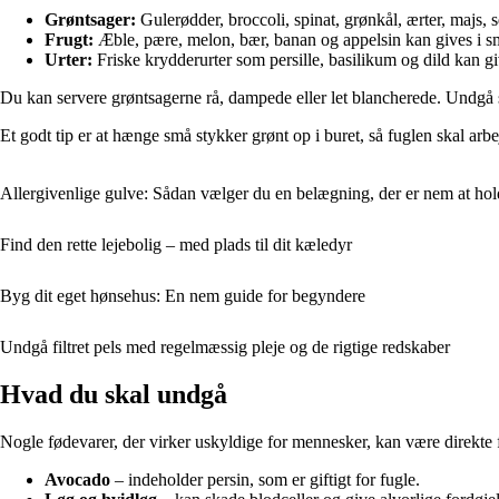
Grøntsager:
Gulerødder, broccoli, spinat, grønkål, ærter, majs,
Frugt:
Æble, pære, melon, bær, banan og appelsin kan gives i små
Urter:
Friske krydderurter som persille, basilikum og dild kan giv
Du kan servere grøntsagerne rå, dampede eller let blancherede. Undgå sa
Et godt tip er at hænge små stykker grønt op i buret, så fuglen skal arbej
Allergivenlige gulve: Sådan vælger du en belægning, der er nem at holde
Find den rette lejebolig – med plads til dit kæledyr
Byg dit eget hønsehus: En nem guide for begyndere
Undgå filtret pels med regelmæssig pleje og de rigtige redskaber
Hvad du skal undgå
Nogle fødevarer, der virker uskyldige for mennesker, kan være direkte fa
Avocado
– indeholder persin, som er giftigt for fugle.