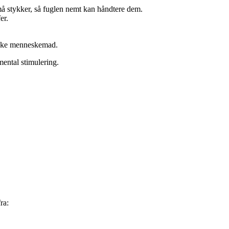
må stykker, så fuglen nemt kan håndtere dem.
er.
 ikke menneskemad.
 mental stimulering.
ra: