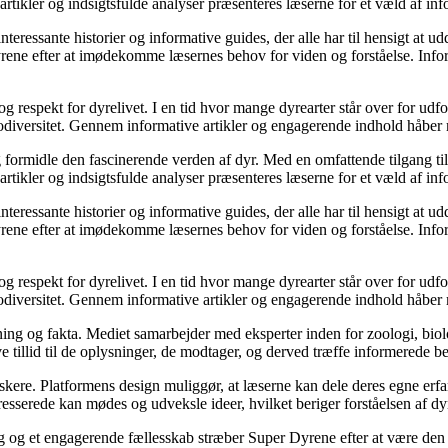
tikler og indsigtsfulde analyser præsenteres læserne for et væld af infor
interessante historier og informative guides, der alle har til hensigt at
Dyrene efter at imødekomme læsernes behov for viden og forståelse. Info
espekt for dyrelivet. I en tid hvor mange dyrearter står over for udfor
ersitet. Gennem informative artikler og engagerende indhold håber medie
og formidle den fascinerende verden af dyr. Med en omfattende tilgang t
tikler og indsigtsfulde analyser præsenteres læserne for et væld af infor
interessante historier og informative guides, der alle har til hensigt at
Dyrene efter at imødekomme læsernes behov for viden og forståelse. Info
espekt for dyrelivet. I en tid hvor mange dyrearter står over for udfor
ersitet. Gennem informative artikler og engagerende indhold håber medie
ng og fakta. Mediet samarbejder med eksperter inden for zoologi, biolo
ve tillid til de oplysninger, de modtager, og derved træffe informerede be
skere. Platformens design muliggør, at læserne kan dele deres egne erfar
sserede kan mødes og udveksle ideer, hvilket beriger forståelsen af dyr
og et engagerende fællesskab stræber Super Dyrene efter at være den f