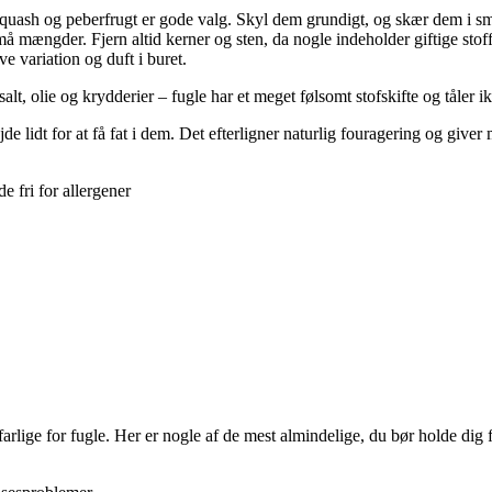
 squash og peberfrugt er gode valg. Skyl dem grundigt, og skær dem i s
 mængder. Fjern altid kerner og sten, da nogle indeholder giftige stoff
e variation og duft i buret.
lt, olie og krydderier – fugle har et meget følsomt stofskifte og tåler
de lidt for at få fat i dem. Det efterligner naturlig fouragering og giver
 fri for allergener
rlige for fugle. Her er nogle af de mest almindelige, du bør holde dig f