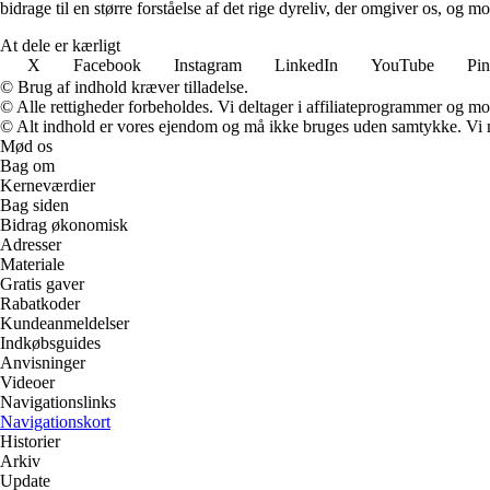
bidrage til en større forståelse af det rige dyreliv, der omgiver os, og 
At dele er kærligt
X
Facebook
Instagram
LinkedIn
YouTube
Pin
© Brug af indhold kræver tilladelse.
© Alle rettigheder forbeholdes. Vi deltager i affiliateprogrammer og mo
© Alt indhold er vores ejendom og må ikke bruges uden samtykke. Vi mod
Mød os
Bag om
Kerneværdier
Bag siden
Bidrag økonomisk
Adresser
Materiale
Gratis gaver
Rabatkoder
Kundeanmeldelser
Indkøbsguides
Anvisninger
Videoer
Navigationslinks
Navigationskort
Historier
Arkiv
Update