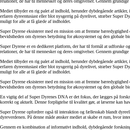
relationer, de har til mennesker og deres omgivelser. Gennem grundige ar
Mediet tilbyder en rig palet af indhold, herunder dybdegående artikler, 
erfaren dyreentusiast eller blot nysgerrig på dyrelivet, stræber Super 
muligt for alle at få glæde af indholdet.
Super Dyrene eksisterer med en mission om at fremme bæredygtighed og r
bevidstheden om dyrenes betydning for økosystemet og den globale biodiv
Super Dyrene er en dedikeret platform, der har til formål at udforske 
relationer, de har til mennesker og deres omgivelser. Gennem grundige ar
Mediet tilbyder en rig palet af indhold, herunder dybdegående artikler, 
erfaren dyreentusiast eller blot nysgerrig på dyrelivet, stræber Super 
muligt for alle at få glæde af indholdet.
Super Dyrene eksisterer med en mission om at fremme bæredygtighed og r
bevidstheden om dyrenes betydning for økosystemet og den globale biodiv
En vigtig del af Super Dyrenes DNA er det fokus, der lægges på forskni
korrekt og aktuelt. Denne forpligtelse til kvalitet gør, at læserne kan ha
Super Dyrene opfordrer også til interaktion og fællesskab blandt dyreel
dyreverdenen. På denne måde ønsker mediet at skabe et rum, hvor intere
Gennem en kombination af informativt indhold, dybdegående forskning 