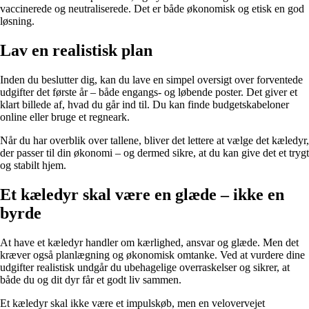
vaccinerede og neutraliserede. Det er både økonomisk og etisk en god
løsning.
Lav en realistisk plan
Inden du beslutter dig, kan du lave en simpel oversigt over forventede
udgifter det første år – både engangs- og løbende poster. Det giver et
klart billede af, hvad du går ind til. Du kan finde budgetskabeloner
online eller bruge et regneark.
Når du har overblik over tallene, bliver det lettere at vælge det kæledyr,
der passer til din økonomi – og dermed sikre, at du kan give det et trygt
og stabilt hjem.
Et kæledyr skal være en glæde – ikke en
byrde
At have et kæledyr handler om kærlighed, ansvar og glæde. Men det
kræver også planlægning og økonomisk omtanke. Ved at vurdere dine
udgifter realistisk undgår du ubehagelige overraskelser og sikrer, at
både du og dit dyr får et godt liv sammen.
Et kæledyr skal ikke være et impulskøb, men en velovervejet