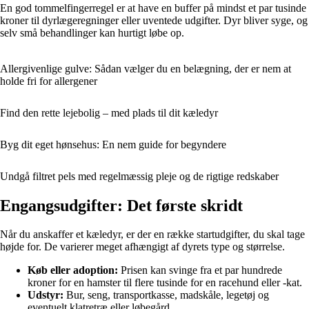
En god tommelfingerregel er at have en buffer på mindst et par tusinde
kroner til dyrlægeregninger eller uventede udgifter. Dyr bliver syge, og
selv små behandlinger kan hurtigt løbe op.
Allergivenlige gulve: Sådan vælger du en belægning, der er nem at
holde fri for allergener
Find den rette lejebolig – med plads til dit kæledyr
Byg dit eget hønsehus: En nem guide for begyndere
Undgå filtret pels med regelmæssig pleje og de rigtige redskaber
Engangsudgifter: Det første skridt
Når du anskaffer et kæledyr, er der en række startudgifter, du skal tage
højde for. De varierer meget afhængigt af dyrets type og størrelse.
Køb eller adoption:
Prisen kan svinge fra et par hundrede
kroner for en hamster til flere tusinde for en racehund eller -kat.
Udstyr:
Bur, seng, transportkasse, madskåle, legetøj og
eventuelt klatretræ eller løbegård.