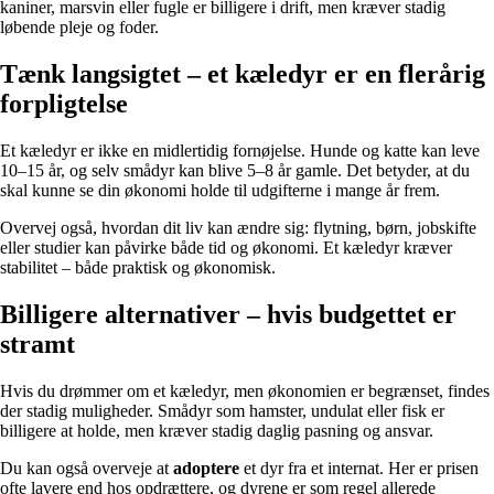
kaniner, marsvin eller fugle er billigere i drift, men kræver stadig
løbende pleje og foder.
Tænk langsigtet – et kæledyr er en flerårig
forpligtelse
Et kæledyr er ikke en midlertidig fornøjelse. Hunde og katte kan leve
10–15 år, og selv smådyr kan blive 5–8 år gamle. Det betyder, at du
skal kunne se din økonomi holde til udgifterne i mange år frem.
Overvej også, hvordan dit liv kan ændre sig: flytning, børn, jobskifte
eller studier kan påvirke både tid og økonomi. Et kæledyr kræver
stabilitet – både praktisk og økonomisk.
Billigere alternativer – hvis budgettet er
stramt
Hvis du drømmer om et kæledyr, men økonomien er begrænset, findes
der stadig muligheder. Smådyr som hamster, undulat eller fisk er
billigere at holde, men kræver stadig daglig pasning og ansvar.
Du kan også overveje at
adoptere
et dyr fra et internat. Her er prisen
ofte lavere end hos opdrættere, og dyrene er som regel allerede