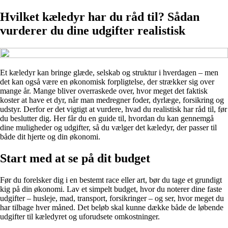
Hvilket kæledyr har du råd til? Sådan
vurderer du dine udgifter realistisk
Et kæledyr kan bringe glæde, selskab og struktur i hverdagen – men
det kan også være en økonomisk forpligtelse, der strækker sig over
mange år. Mange bliver overraskede over, hvor meget det faktisk
koster at have et dyr, når man medregner foder, dyrlæge, forsikring og
udstyr. Derfor er det vigtigt at vurdere, hvad du realistisk har råd til, før
du beslutter dig. Her får du en guide til, hvordan du kan gennemgå
dine muligheder og udgifter, så du vælger det kæledyr, der passer til
både dit hjerte og din økonomi.
Start med at se på dit budget
Før du forelsker dig i en bestemt race eller art, bør du tage et grundigt
kig på din økonomi. Lav et simpelt budget, hvor du noterer dine faste
udgifter – husleje, mad, transport, forsikringer – og ser, hvor meget du
har tilbage hver måned. Det beløb skal kunne dække både de løbende
udgifter til kæledyret og uforudsete omkostninger.