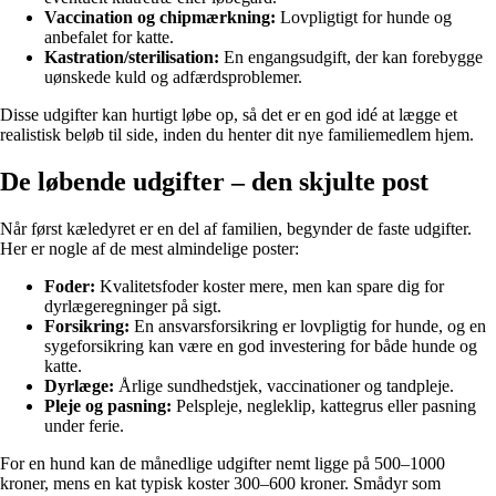
Vaccination og chipmærkning:
Lovpligtigt for hunde og
anbefalet for katte.
Kastration/sterilisation:
En engangsudgift, der kan forebygge
uønskede kuld og adfærdsproblemer.
Disse udgifter kan hurtigt løbe op, så det er en god idé at lægge et
realistisk beløb til side, inden du henter dit nye familiemedlem hjem.
De løbende udgifter – den skjulte post
Når først kæledyret er en del af familien, begynder de faste udgifter.
Her er nogle af de mest almindelige poster:
Foder:
Kvalitetsfoder koster mere, men kan spare dig for
dyrlægeregninger på sigt.
Forsikring:
En ansvarsforsikring er lovpligtig for hunde, og en
sygeforsikring kan være en god investering for både hunde og
katte.
Dyrlæge:
Årlige sundhedstjek, vaccinationer og tandpleje.
Pleje og pasning:
Pelspleje, negleklip, kattegrus eller pasning
under ferie.
For en hund kan de månedlige udgifter nemt ligge på 500–1000
kroner, mens en kat typisk koster 300–600 kroner. Smådyr som