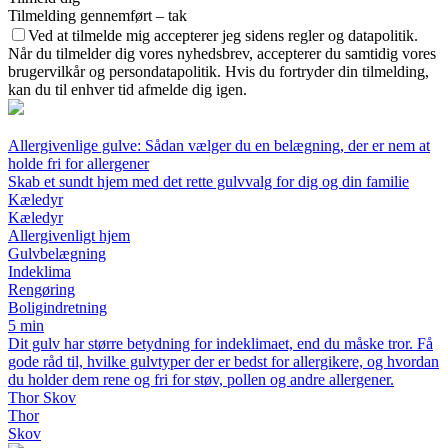
Tilmelding gennemført – tak
Ved at tilmelde mig accepterer jeg sidens regler og datapolitik.
Når du tilmelder dig vores nyhedsbrev, accepterer du samtidig vores
brugervilkår og persondatapolitik. Hvis du fortryder din tilmelding,
kan du til enhver tid afmelde dig igen.
Allergivenlige gulve: Sådan vælger du en belægning, der er nem at
holde fri for allergener
Skab et sundt hjem med det rette gulvvalg for dig og din familie
Kæledyr
Kæledyr
Allergivenligt hjem
Gulvbelægning
Indeklima
Rengøring
Boligindretning
5 min
Dit gulv har større betydning for indeklimaet, end du måske tror. Få
gode råd til, hvilke gulvtyper der er bedst for allergikere, og hvordan
du holder dem rene og fri for støv, pollen og andre allergener.
Thor Skov
Thor
Skov