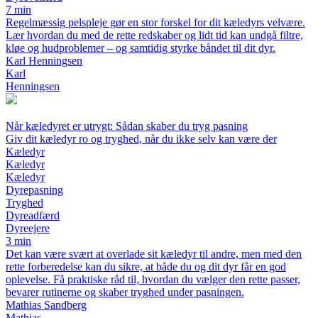
7 min
Regelmæssig pelspleje gør en stor forskel for dit kæledyrs velvære.
Lær hvordan du med de rette redskaber og lidt tid kan undgå filtre,
kløe og hudproblemer – og samtidig styrke båndet til dit dyr.
Karl Henningsen
Karl
Henningsen
Når kæledyret er utrygt: Sådan skaber du tryg pasning
Giv dit kæledyr ro og tryghed, når du ikke selv kan være der
Kæledyr
Kæledyr
Kæledyr
Dyrepasning
Tryghed
Dyreadfærd
Dyreejere
3 min
Det kan være svært at overlade sit kæledyr til andre, men med den
rette forberedelse kan du sikre, at både du og dit dyr får en god
oplevelse. Få praktiske råd til, hvordan du vælger den rette passer,
bevarer rutinerne og skaber tryghed under pasningen.
Mathias Sandberg
Mathias