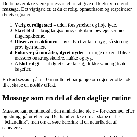
Du behøver ikke være professionel for at give dit kæledyr en god
massage. Det vigtigste er, at du er rolig, opmærksom og respekterer
dyrets signaler.
Vælg et roligt sted
– uden forstyrrelser og høje lyde.
Start blidt
– brug langsomme, cirkulære bevægelser med
fingerspidserne.
Observer reaktionen
– hvis dyret virker utrygt, så stop og
prøv igen senere.
Fokuser på områder, dyret nyder
– mange elsker at blive
masseret omkring skuldre, nakke og ryg.
Afslut roligt
– lad dyret strække sig, drikke vand og hvile
bagefter.
En kort session på 5–10 minutter et par gange om ugen er ofte nok
til at skabe en positiv effekt.
Massage som en del af den daglige rutine
Massage kan nemt indgå i den almindelige pleje – for eksempel efter
børstning, gåtur eller leg. Det handler ikke om at skabe en fast
“behandling”, men om at gøre berøring til en naturlig del af
samværet.