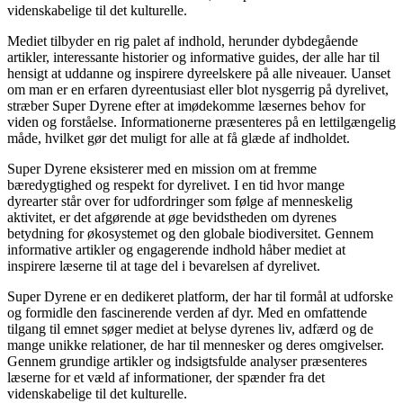
videnskabelige til det kulturelle.
Mediet tilbyder en rig palet af indhold, herunder dybdegående
artikler, interessante historier og informative guides, der alle har til
hensigt at uddanne og inspirere dyreelskere på alle niveauer. Uanset
om man er en erfaren dyreentusiast eller blot nysgerrig på dyrelivet,
stræber Super Dyrene efter at imødekomme læsernes behov for
viden og forståelse. Informationerne præsenteres på en lettilgængelig
måde, hvilket gør det muligt for alle at få glæde af indholdet.
Super Dyrene eksisterer med en mission om at fremme
bæredygtighed og respekt for dyrelivet. I en tid hvor mange
dyrearter står over for udfordringer som følge af menneskelig
aktivitet, er det afgørende at øge bevidstheden om dyrenes
betydning for økosystemet og den globale biodiversitet. Gennem
informative artikler og engagerende indhold håber mediet at
inspirere læserne til at tage del i bevarelsen af dyrelivet.
Super Dyrene er en dedikeret platform, der har til formål at udforske
og formidle den fascinerende verden af dyr. Med en omfattende
tilgang til emnet søger mediet at belyse dyrenes liv, adfærd og de
mange unikke relationer, de har til mennesker og deres omgivelser.
Gennem grundige artikler og indsigtsfulde analyser præsenteres
læserne for et væld af informationer, der spænder fra det
videnskabelige til det kulturelle.