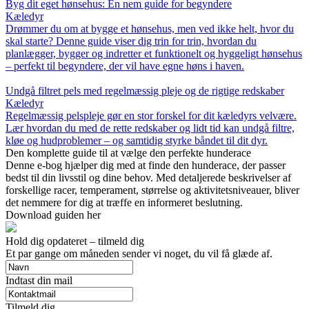
Byg dit eget hønsehus: En nem guide for begyndere
Kæledyr
Drømmer du om at bygge et hønsehus, men ved ikke helt, hvor du
skal starte? Denne guide viser dig trin for trin, hvordan du
planlægger, bygger og indretter et funktionelt og hyggeligt hønsehus
– perfekt til begyndere, der vil have egne høns i haven.
Undgå filtret pels med regelmæssig pleje og de rigtige redskaber
Kæledyr
Regelmæssig pelspleje gør en stor forskel for dit kæledyrs velvære.
Lær hvordan du med de rette redskaber og lidt tid kan undgå filtre,
kløe og hudproblemer – og samtidig styrke båndet til dit dyr.
Den komplette guide til at vælge den perfekte hunderace
Denne e-bog hjælper dig med at finde den hunderace, der passer
bedst til din livsstil og dine behov. Med detaljerede beskrivelser af
forskellige racer, temperament, størrelse og aktivitetsniveauer, bliver
det nemmere for dig at træffe en informeret beslutning.
Download guiden her
Hold dig opdateret – tilmeld dig
Et par gange om måneden sender vi noget, du vil få glæde af.
Indtast din mail
Tilmeld dig