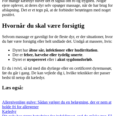
For mange kæledyr bliver det et signal om ro og tryghed. Nogle
ejere oplever, at deres dyr selv opsøger massage, når de har brug for
afslapning. Det er et tegn på, at de forbinder berøringen med noget
positivt.
Hvornår du skal være forsigtig
Selvom massage er gavnligt for de fleste dyr, er der situationer, hvor
du bør være forsigtig eller helt undlade det. Undgå at massere, hvis:
Dyret har
åbne sår, infektioner eller hudirritation
.
Der er
feber, hævelse eller tydelig smerte
.
Dyret er
nyopereret
eller i
akut sygdomsforløb
.
Er du i tvivl, så tal med din dyrlæge eller en certificeret dyremassør,
før du går i gang. De kan vejlede dig i, hvilke teknikker der passer
bedst til netop dit kæledyr.
Læs også:
Allergivenlige gulve: Sådan vælger du en belægning, der er nem at
holde fri for allergener
Kæledyr