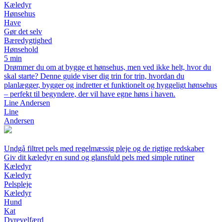
Kæledyr
Hønsehus
Have
Gør det selv
Bæredygtighed
Hønsehold
5 min
Drømmer du om at bygge et hønsehus, men ved ikke helt, hvor du
skal starte? Denne guide viser dig trin for trin, hvordan du
planlægger, bygger og indretter et funktionelt og hyggeligt hønsehus
– perfekt til begyndere, der vil have egne høns i haven.
Line Andersen
Line
Andersen
Undgå filtret pels med regelmæssig pleje og de rigtige redskaber
Giv dit kæledyr en sund og glansfuld pels med simple rutiner
Kæledyr
Kæledyr
Pelspleje
Kæledyr
Hund
Kat
Dyrevelfærd