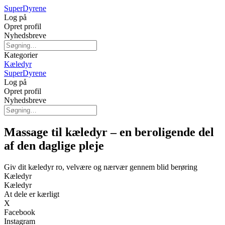
Super
Dyrene
Log på
Opret profil
Nyhedsbreve
Kategorier
Kæledyr
Super
Dyrene
Log på
Opret profil
Nyhedsbreve
Massage til kæledyr – en beroligende del
af den daglige pleje
Giv dit kæledyr ro, velvære og nærvær gennem blid berøring
Kæledyr
Kæledyr
At dele er kærligt
X
Facebook
Instagram