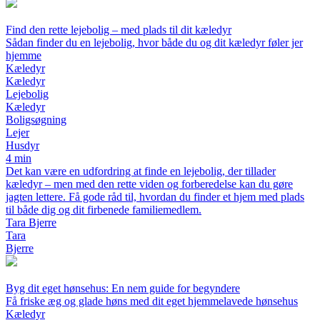
Find den rette lejebolig – med plads til dit kæledyr
Sådan finder du en lejebolig, hvor både du og dit kæledyr føler jer
hjemme
Kæledyr
Kæledyr
Lejebolig
Kæledyr
Boligsøgning
Lejer
Husdyr
4 min
Det kan være en udfordring at finde en lejebolig, der tillader
kæledyr – men med den rette viden og forberedelse kan du gøre
jagten lettere. Få gode råd til, hvordan du finder et hjem med plads
til både dig og dit firbenede familiemedlem.
Tara Bjerre
Tara
Bjerre
Byg dit eget hønsehus: En nem guide for begyndere
Få friske æg og glade høns med dit eget hjemmelavede hønsehus
Kæledyr