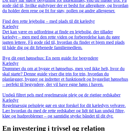
Dit gulv har større betydning for indeklimaet, end du måske tror. Få
gode råd til, hvilke gulvtyper der er bedst for allergikere, og hvordan
du holder dem rene og fri for støv, pollen og andre allergener.
Find den rette lejebolig – med plads til dit kæledyr
Kæledyr
Det kan være en udfordring at finde en lejebolig, der tillader
kæledyr – men med den rette viden og forberedelse kan du gøre
jagten lettere. Få gode råd til, hvordan du finder et hjem med plads
til både dig og dit firbenede familiemedlem.
Byg dit eget hønsehus: En nem guide for begyndere
Kæledyr
Drømmer du om at bygge et hønsehus, men ved ikke helt, hvor du
skal starte? Denne guide viser dig trin for trin, hvordan du
planlægger, bygger og indretter et funktionelt og hyggeligt hønsehus
– perfekt til begyndere, der vil have egne høns i haven.
Undgå filtret pels med regelmæssig pleje og de rigtige redskaber
Kæledyr
Regelmæssig pelspleje gør en stor forskel for dit kæledyrs velvære.
Lær hvordan du med de rette redskaber og lidt tid kan undgå filtre,
kløe og hudproblemer – og samtidig styrke båndet til dit dyr.
En investering i trivsel og relation