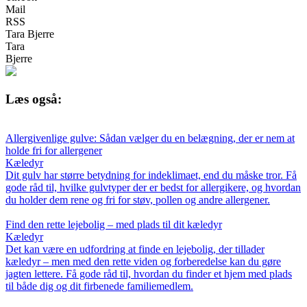
Mail
RSS
Tara Bjerre
Tara
Bjerre
Læs også:
Allergivenlige gulve: Sådan vælger du en belægning, der er nem at
holde fri for allergener
Kæledyr
Dit gulv har større betydning for indeklimaet, end du måske tror. Få
gode råd til, hvilke gulvtyper der er bedst for allergikere, og hvordan
du holder dem rene og fri for støv, pollen og andre allergener.
Find den rette lejebolig – med plads til dit kæledyr
Kæledyr
Det kan være en udfordring at finde en lejebolig, der tillader
kæledyr – men med den rette viden og forberedelse kan du gøre
jagten lettere. Få gode råd til, hvordan du finder et hjem med plads
til både dig og dit firbenede familiemedlem.