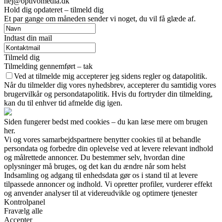
hej@optivomedia.dk
Hold dig opdateret – tilmeld dig
Et par gange om måneden sender vi noget, du vil få glæde af.
Indtast din mail
Tilmeld dig
Tilmelding gennemført – tak
Ved at tilmelde mig accepterer jeg sidens regler og datapolitik.
Når du tilmelder dig vores nyhedsbrev, accepterer du samtidig vores
brugervilkår og persondatapolitik. Hvis du fortryder din tilmelding,
kan du til enhver tid afmelde dig igen.
Siden fungerer bedst med cookies – du kan læse mere om brugen
her.
Vi og vores samarbejdspartnere benytter cookies til at behandle
persondata og forbedre din oplevelse ved at levere relevant indhold
og målrettede annoncer. Du bestemmer selv, hvordan dine
oplysninger må bruges, og det kan du ændre når som helst
Indsamling og adgang til enhedsdata gør os i stand til at levere
tilpassede annoncer og indhold. Vi opretter profiler, vurderer effekt
og anvender analyser til at videreudvikle og optimere tjenester
Kontrolpanel
Fravælg alle
Accepter