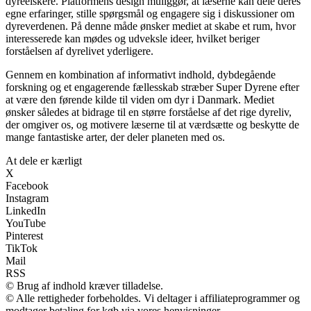
dyreelskere. Platformens design muliggør, at læserne kan dele deres
egne erfaringer, stille spørgsmål og engagere sig i diskussioner om
dyreverdenen. På denne måde ønsker mediet at skabe et rum, hvor
interesserede kan mødes og udveksle ideer, hvilket beriger
forståelsen af dyrelivet yderligere.
Gennem en kombination af informativt indhold, dybdegående
forskning og et engagerende fællesskab stræber Super Dyrene efter
at være den førende kilde til viden om dyr i Danmark. Mediet
ønsker således at bidrage til en større forståelse af det rige dyreliv,
der omgiver os, og motivere læserne til at værdsætte og beskytte de
mange fantastiske arter, der deler planeten med os.
At dele er kærligt
X
Facebook
Instagram
LinkedIn
YouTube
Pinterest
TikTok
Mail
RSS
© Brug af indhold kræver tilladelse.
© Alle rettigheder forbeholdes. Vi deltager i affiliateprogrammer og
modtager betaling for køb via vores henvisninger.