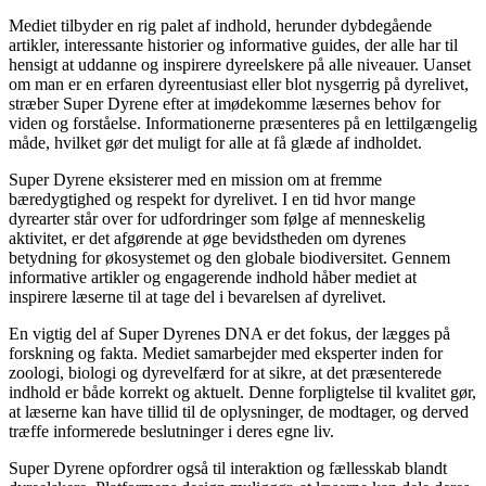
Mediet tilbyder en rig palet af indhold, herunder dybdegående
artikler, interessante historier og informative guides, der alle har til
hensigt at uddanne og inspirere dyreelskere på alle niveauer. Uanset
om man er en erfaren dyreentusiast eller blot nysgerrig på dyrelivet,
stræber Super Dyrene efter at imødekomme læsernes behov for
viden og forståelse. Informationerne præsenteres på en lettilgængelig
måde, hvilket gør det muligt for alle at få glæde af indholdet.
Super Dyrene eksisterer med en mission om at fremme
bæredygtighed og respekt for dyrelivet. I en tid hvor mange
dyrearter står over for udfordringer som følge af menneskelig
aktivitet, er det afgørende at øge bevidstheden om dyrenes
betydning for økosystemet og den globale biodiversitet. Gennem
informative artikler og engagerende indhold håber mediet at
inspirere læserne til at tage del i bevarelsen af dyrelivet.
En vigtig del af Super Dyrenes DNA er det fokus, der lægges på
forskning og fakta. Mediet samarbejder med eksperter inden for
zoologi, biologi og dyrevelfærd for at sikre, at det præsenterede
indhold er både korrekt og aktuelt. Denne forpligtelse til kvalitet gør,
at læserne kan have tillid til de oplysninger, de modtager, og derved
træffe informerede beslutninger i deres egne liv.
Super Dyrene opfordrer også til interaktion og fællesskab blandt