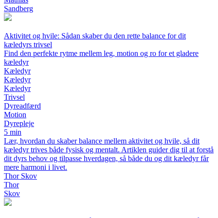
Sandberg
Aktivitet og hvile: Sådan skaber du den rette balance for dit
kæledyrs trivsel
Find den perfekte rytme mellem leg, motion og ro for et gladere
kæledyr
Kæledyr
Kæledyr
Kæledyr
Trivsel
Dyreadfærd
Motion
Dyrepleje
5 min
Lær, hvordan du skaber balance mellem aktivitet og hvile, så dit
kæledyr trives både fysisk og mentalt. Artiklen guider dig til at forstå
dit dyrs behov og tilpasse hverdagen, så både du og dit kæledyr får
mere harmoni i livet.
Thor Skov
Thor
Skov