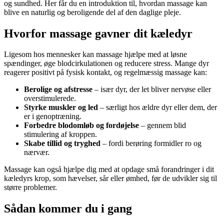
og sundhed. Her får du en introduktion til, hvordan massage kan
blive en naturlig og beroligende del af den daglige pleje.
Hvorfor massage gavner dit kæledyr
Ligesom hos mennesker kan massage hjælpe med at løsne
spændinger, øge blodcirkulationen og reducere stress. Mange dyr
reagerer positivt på fysisk kontakt, og regelmæssig massage kan:
Berolige og afstresse
– især dyr, der let bliver nervøse eller
overstimulerede.
Styrke muskler og led
– særligt hos ældre dyr eller dem, der
er i genoptræning.
Forbedre blodomløb og fordøjelse
– gennem blid
stimulering af kroppen.
Skabe tillid og tryghed
– fordi berøring formidler ro og
nærvær.
Massage kan også hjælpe dig med at opdage små forandringer i dit
kæledyrs krop, som hævelser, sår eller ømhed, før de udvikler sig til
større problemer.
Sådan kommer du i gang