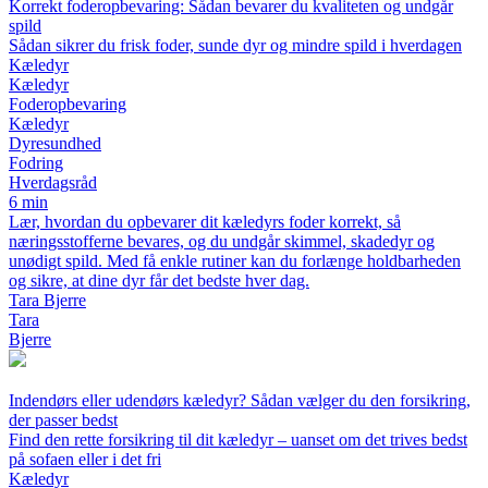
Korrekt foderopbevaring: Sådan bevarer du kvaliteten og undgår
spild
Sådan sikrer du frisk foder, sunde dyr og mindre spild i hverdagen
Kæledyr
Kæledyr
Foderopbevaring
Kæledyr
Dyresundhed
Fodring
Hverdagsråd
6 min
Lær, hvordan du opbevarer dit kæledyrs foder korrekt, så
næringsstofferne bevares, og du undgår skimmel, skadedyr og
unødigt spild. Med få enkle rutiner kan du forlænge holdbarheden
og sikre, at dine dyr får det bedste hver dag.
Tara Bjerre
Tara
Bjerre
Indendørs eller udendørs kæledyr? Sådan vælger du den forsikring,
der passer bedst
Find den rette forsikring til dit kæledyr – uanset om det trives bedst
på sofaen eller i det fri
Kæledyr