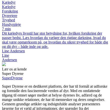
Kæledyr
Kæledyr
Forsikring
Dyreejere
Tryghed
Husdyrpleje
7 min
Dit kæledyrs livsstil har stor betydning for, hvilken forsikring der
passer bedst. Læs hvordan du vælger den rigtige dækning, hvad du
skal være opmærksom på, og hvordan du sikrer tryghed for både dig
og dit dyr – både inde og ude.
Line Andersen
Line
Andersen
Lær os at kende
Super Dyrene
Super
Dyrene
Super Dyrene er en dedikeret platform, der har til formål at udforske
og formidle den fascinerende verden af dyr. Med en omfattende
tilgang til emnet søger mediet at belyse dyrenes liv, adfærd og de
mange unikke relationer, de har til mennesker og deres omgivelser.
Gennem grundige artikler og indsigtsfulde analyser præsenteres
læserne for et væld af informationer, der spænder fra det