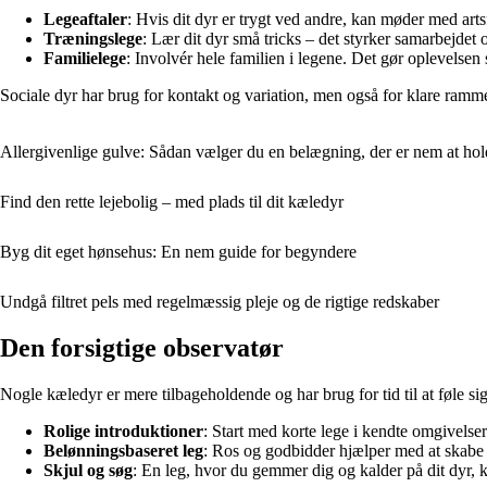
Legeaftaler
: Hvis dit dyr er trygt ved andre, kan møder med arts
Træningslege
: Lær dit dyr små tricks – det styrker samarbejdet 
Familielege
: Involvér hele familien i legene. Det gør oplevelsen
Sociale dyr har brug for kontakt og variation, men også for klare rammer
Allergivenlige gulve: Sådan vælger du en belægning, der er nem at holde
Find den rette lejebolig – med plads til dit kæledyr
Byg dit eget hønsehus: En nem guide for begyndere
Undgå filtret pels med regelmæssig pleje og de rigtige redskaber
Den forsigtige observatør
Nogle kæledyr er mere tilbageholdende og har brug for tid til at føle si
Rolige introduktioner
: Start med korte lege i kendte omgivelser
Belønningsbaseret leg
: Ros og godbidder hjælper med at skabe p
Skjul og søg
: En leg, hvor du gemmer dig og kalder på dit dyr, k