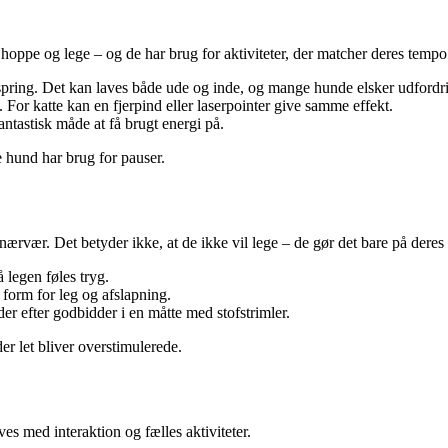
hoppe og lege – og de har brug for aktiviteter, der matcher deres tempo
å spring. Det kan laves både ude og inde, og mange hunde elsker udfordr
t. For katte kan en fjerpind eller laserpointer give samme effekt.
ntastisk måde at få brugt energi på.
e hund har brug for pauser.
g nærvær. Det betyder ikke, at de ikke vil lege – de gør det bare på dere
 legen føles tryg.
 form for leg og afslapning.
der efter godbidder i en måtte med stofstrimler.
der let bliver overstimulerede.
s med interaktion og fælles aktiviteter.