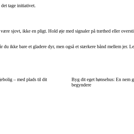
det tage initiativet.
 være sjovt, ikke en pligt. Hold øje med signaler på træthed eller overs
 får du ikke bare et gladere dyr, men også et stærkere bånd mellem jer. 
jebolig – med plads til dit
Byg dit eget hønsehus: En nem g
begyndere