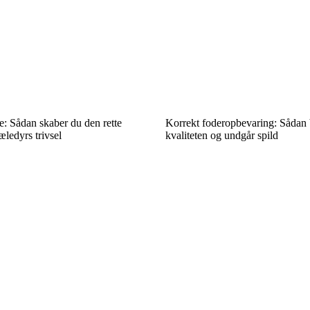
le: Sådan skaber du den rette
Korrekt foderopbevaring: Sådan 
æledyrs trivsel
kvaliteten og undgår spild