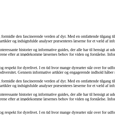
og formidle den fascinerende verden af dyr. Med en omfattende tilgang t
tikler og indsigtsfulde analyser præsenteres læserne for et væld af infor
interessante historier og informative guides, der alle har til hensigt at
Dyrene efter at imødekomme læsernes behov for viden og forståelse. Info
espekt for dyrelivet. I en tid hvor mange dyrearter står over for udfor
ersitet. Gennem informative artikler og engagerende indhold håber medie
og formidle den fascinerende verden af dyr. Med en omfattende tilgang t
tikler og indsigtsfulde analyser præsenteres læserne for et væld af infor
interessante historier og informative guides, der alle har til hensigt at
Dyrene efter at imødekomme læsernes behov for viden og forståelse. Info
espekt for dyrelivet. I en tid hvor mange dyrearter står over for udfor