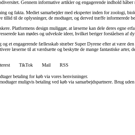
ersitet. Gennem informative artikler og engagerende indhold håber medie
ng og fakta. Mediet samarbejder med eksperter inden for zoologi, biolo
ve tillid til de oplysninger, de modtager, og derved træffe informerede be
skere. Platformens design muliggør, at læserne kan dele deres egne erfar
sserede kan mødes og udveksle ideer, hvilket beriger forståelsen af dyr
og et engagerende fællesskab stræber Super Dyrene efter at være den f
motivere læserne til at værdsætte og beskytte de mange fantastiske arter, 
terest
TikTok
Mail
RSS
dtager betaling for køb via vores henvisninger.
tager muligvis betaling ved køb via samarbejdspartnere. Brug uden till