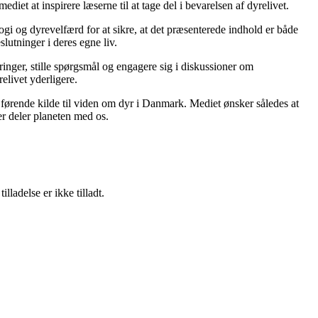
t at inspirere læserne til at tage del i bevarelsen af dyrelivet.
gi og dyrevelfærd for at sikre, at det præsenterede indhold er både
slutninger i deres egne liv.
inger, stille spørgsmål og engagere sig i diskussioner om
elivet yderligere.
ørende kilde til viden om dyr i Danmark. Mediet ønsker således at
der deler planeten med os.
adelse er ikke tilladt.