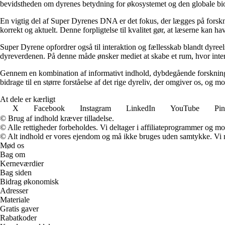
bevidstheden om dyrenes betydning for økosystemet og den globale biodiv
En vigtig del af Super Dyrenes DNA er det fokus, der lægges på forskni
korrekt og aktuelt. Denne forpligtelse til kvalitet gør, at læserne kan ha
Super Dyrene opfordrer også til interaktion og fællesskab blandt dyreel
dyreverdenen. På denne måde ønsker mediet at skabe et rum, hvor intere
Gennem en kombination af informativt indhold, dybdegående forskning 
bidrage til en større forståelse af det rige dyreliv, der omgiver os, og 
At dele er kærligt
X
Facebook
Instagram
LinkedIn
YouTube
Pin
© Brug af indhold kræver tilladelse.
© Alle rettigheder forbeholdes. Vi deltager i affiliateprogrammer og mo
© Alt indhold er vores ejendom og må ikke bruges uden samtykke. Vi mod
Mød os
Bag om
Kerneværdier
Bag siden
Bidrag økonomisk
Adresser
Materiale
Gratis gaver
Rabatkoder