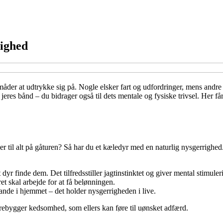
lighed
er at udtrykke sig på. Nogle elsker fart og udfordringer, mens andre 
 jeres bånd – du bidrager også til dets mentale og fysiske trivsel. Her får
ser til alt på gåturen? Så har du et kæledyr med en naturlig nysgerrighe
yr finde dem. Det tilfredsstiller jagtinstinktet og giver mental stimuler
ret skal arbejde for at få belønningen.
stande i hjemmet – det holder nysgerrigheden i live.
orebygger kedsomhed, som ellers kan føre til uønsket adfærd.