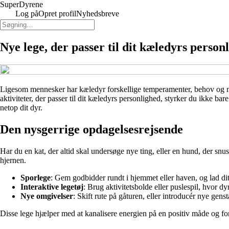
Super
Dyrene
Log på
Opret profil
Nyhedsbreve
Nye lege, der passer til dit kæledyrs person
Ligesom mennesker har kæledyr forskellige temperamenter, behov og måd
aktiviteter, der passer til dit kæledyrs personlighed, styrker du ikke bare
netop dit dyr.
Den nysgerrige opdagelsesrejsende
Har du en kat, der altid skal undersøge nye ting, eller en hund, der snu
hjernen.
Sporlege
: Gem godbidder rundt i hjemmet eller haven, og lad dit d
Interaktive legetøj
: Brug aktivitetsbolde eller puslespil, hvor dy
Nye omgivelser
: Skift rute på gåturen, eller introducér nye gen
Disse lege hjælper med at kanalisere energien på en positiv måde og f