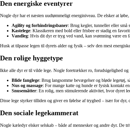
Den energiske eventyrer
Nogle dyr har et næsten uudtømmeligt energiniveau. De elsker at løbe, 
Agility og forhindringsbaner
: Brug kegler, tunneller eller sm
Kastelege
: Klassikeren med bold eller frisbee er stadig en favori
Vandleg
: Hvis dit dyr er tryg ved vand, kan svømning være en fa
Husk at tilpasse legen til dyrets alder og fysik – selv den mest energisk
Den rolige hyggetype
Ikke alle dyr er til vilde lege. Nogle foretrækker ro, forudsigelighed o
Blide fanglege
: Brug langsomme bevægelser og bløde legetøj, så
Nus og massage
: For mange katte og hunde er fysisk kontakt en
Snusemåtter
: En rolig, men stimulerende aktivitet, hvor dyret le
Disse lege styrker tilliden og giver en følelse af tryghed – især for dyr, 
Den sociale legekammerat
Nogle kæledyr elsker selskab – både af mennesker og andre dyr. De trive