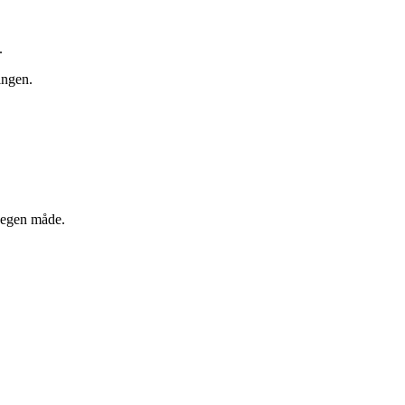
.
ingen.
s egen måde.